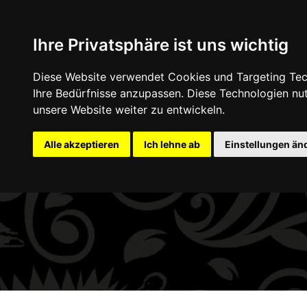
+49 (0) 9332 5913900
shop@andy-engel.com
Ihre Privatsphäre ist uns wichtig
Diese Website verwendet Cookies und Targeting Tech
Home
Schmuck
Accessoires
G
Ihre Bedürfnisse anzupassen. Diese Technologien n
unsere Website weiter zu entwickeln.
Alle akzeptieren
Ich lehne ab
Einstellungen än