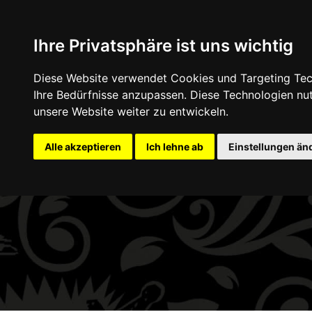
+49 (0) 9332 5913900
shop@andy-engel.com
Ihre Privatsphäre ist uns wichtig
Diese Website verwendet Cookies und Targeting Tech
Home
Schmuck
Accessoires
Gut
Ihre Bedürfnisse anzupassen. Diese Technologien n
unsere Website weiter zu entwickeln.
Alle akzeptieren
Ich lehne ab
Einstellungen än