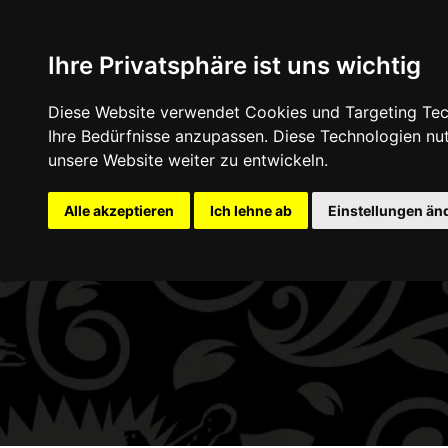
+49 (0) 9332 5913900
shop@andy-engel.com
Ihre Privatsphäre ist uns wichtig
Diese Website verwendet Cookies und Targeting Tech
Home
Schmuck
Accessoires
Gut
Ihre Bedürfnisse anzupassen. Diese Technologien n
unsere Website weiter zu entwickeln.
Alle akzeptieren
Ich lehne ab
Einstellungen än