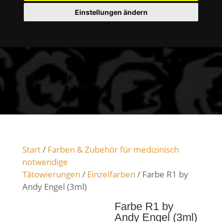
Einstellungen ändern
Start
/
Farben & Zubehör für medizinisch
notwendige
Tätowierungen
/
Einzelfarben
/ Farbe R1 by
Andy Engel (3ml)
Farbe R1 by
Andy Engel (3ml)