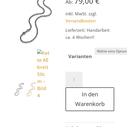
79,00
€
Ab:
inkl. MwSt.
zzgl.
Versandkosten
Lieferzeit:
Handarbeit
ca. 4 Wochen!!
Varianten
Kette
AE
breit
In den
50cm
Menge
Warenkorb